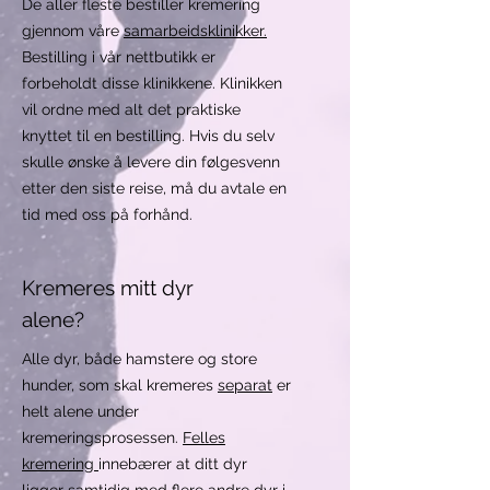
De aller fleste bestiller kremering
gjennom våre
samarbeidsklinikker.
Bestilling i vår nettbutikk er
forbeholdt disse klinikkene. Klinikken
vil ordne med alt det praktiske
knyttet til en bestilling. Hvis du selv
skulle ønske å levere din følgesvenn
etter den siste reise, må du avtale en
tid med oss på forhånd.
Kremeres mitt dyr
alene?
Alle dyr, både hamstere og store
hunder, som skal kremeres
separat
er
helt alene under
kremeringsprosessen.
Felles
kremering
innebærer at ditt dyr