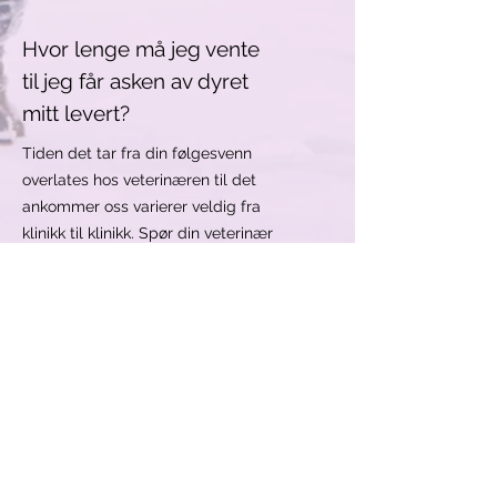
Hvor lenge må jeg vente
til jeg får asken av dyret
mitt levert?
Tiden det tar fra din følgesvenn
overlates hos veterinæren til det
ankommer oss varierer veldig fra
klinikk til klinikk. Spør din veterinær
om dette før du forlater ditt
dyr. Dyrene kremeres som regel
innen noen få dager etter ankomst
på krematoriet. Tidspunkt for levering
av urne med aske hos veterinær eller
deg direkte, skjer ca. 2 uker etter
kremering.
Vi tilbyr
samme-dag-service,
mot en
ekstra kostnad, for de som leverer