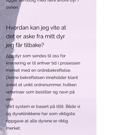
ligger samtidig med flere andre dyr i
ovnen.
Hvordan kan jeg vite at
det er aske fra mitt dyr
jeg får tilbake?
Alle
dyr som sendes til oss for
kremering er til enhver tid i prosessen
merket med en ordrebekreftelse.
Denne bekreftelsen inneholder blant
annet et unikt ordrenummer, hvilken
veterinær som bestiller og navn på
eier.
Vårt system er basert på tillit. Både vi
og dyreklinikkene har som viktigste
oppgave at alle dyrene er riktig
merket.