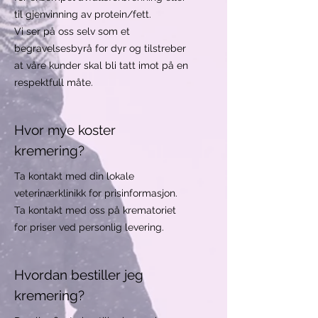
til gjenvinning av protein/fett.
Vi ser på oss selv som et
begravelsesbyrå for dyr og tilstreber
at våre kunder skal bli tatt imot på en
respektfull måte.
Hvor mye koster
kremering?
Ta kontakt med din lokale
veterinærklinikk for prisinformasjon.
Ta kontakt med oss på krematoriet
for priser ved personlig levering.
Hvordan bestiller jeg
kremering?