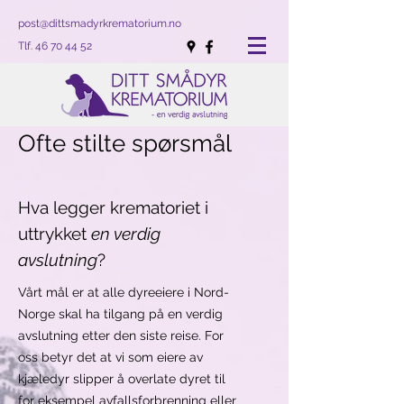
post@dittsmadyrkrematorium.no
Tlf.
46 70 44 52
Ofte stilte spørsmål
Hva legger krematoriet i
uttrykket
en verdig
avslutning
?
Vårt mål er at alle dyreeiere i Nord-
Norge skal ha tilgang på en verdig
avslutning etter den siste reise. For
oss betyr det at vi som eiere av
kjæledyr slipper å overlate dyret til
for eksempel avfallsforbrenning eller